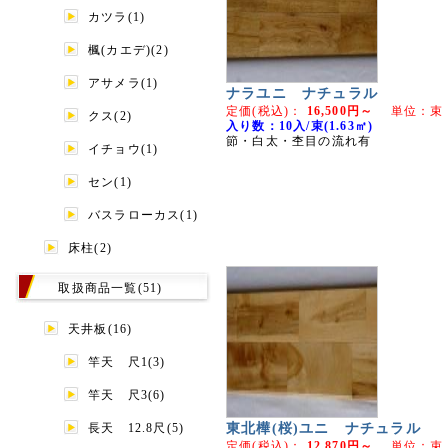
カツラ(1)
楓(カエデ)(2)
アサメラ(1)
ナラユニ ナチュラル
定価(税込)：
16,500円～
単位：束
クス(2)
入り数：10入/束(1.63㎡)
節・白太・杢目の流れ有
イチョウ(1)
セン(1)
バスラローカス(1)
床柱(2)
取扱商品一覧(51)
天井板(16)
竿天 尺1(3)
竿天 尺3(6)
東北樺(桜)ユニ ナチュラル
長天 12.8尺(5)
定価(税込)：
12,870円～
単位：束