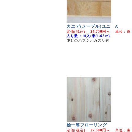
カエデ(メープル)ユニ A
定価(税込)：
24,750円～
単位：束
入り数：10入/束(1.63㎡)
少しのハブシ、カスリ有
桧一等フローリング
定価(税込)：
27,500円～
単位：束