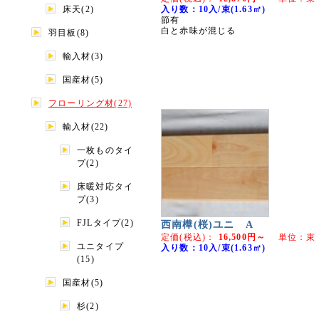
床天(2)
入り数：10入/束(1.63㎡)
節有
白と赤味が混じる
羽目板(8)
輸入材(3)
国産材(5)
フローリング材(27)
輸入材(22)
一枚ものタイ
プ(2)
床暖対応タイ
プ(3)
FJLタイプ(2)
西南樺(桜)ユニ A
定価(税込)：
16,500円～
単位：束
ユニタイプ
入り数：10入/束(1.63㎡)
(15)
国産材(5)
杉(2)