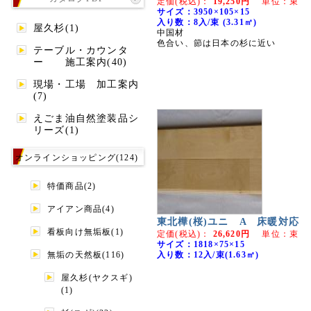
定価(税込)：
19,250円
単位：束
サイズ：3950×105×15
入り数：8入/束 (3.31㎡)
屋久杉(1)
中国材
色合い、節は日本の杉に近い
テーブル・カウンタ
ー 施工案内(40)
現場・工場 加工案内
(7)
えごま油自然塗装品シ
リーズ(1)
オンラインショッピング(124)
特価商品(2)
アイアン商品(4)
東北樺(桜)ユニ A 床暖対応
看板向け無垢板(1)
定価(税込)：
26,620円
単位：束
サイズ：1818×75×15
無垢の天然板(116)
入り数：12入/束(1.63㎡)
屋久杉(ヤクスギ)
(1)