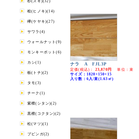
杉(スギ)(32)
桧(ヒノキ)(14)
欅(ケヤキ)(27)
サワラ(4)
ウォールナット(9)
モンキーポット(6)
カシ(1)
ナラ A FJL3P
定価(税込)：
23,870円
単位：束
栃(トチ)(2)
サイズ：1820×150×15
入り数：6入/束(1.63㎡)
タモ(3)
チーク(1)
紫檀(シタン)(2)
黒檀(コクタン)(2)
松(マツ)(1)
ブビンガ(2)