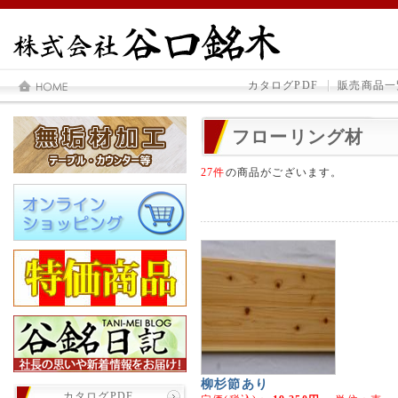
カタログPDF
販売商品一
フローリング材
27件
の商品がございます。
柳杉節あり
カタログPDF