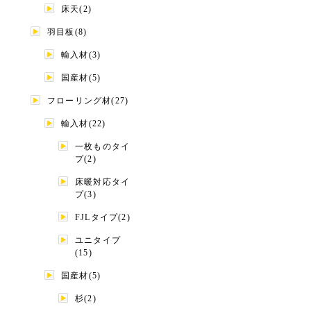
床天(2)
羽目板(8)
輸入材(3)
国産材(5)
フローリング材(27)
輸入材(22)
一枚ものタイ
プ(2)
床暖対応タイ
プ(3)
FJLタイプ(2)
ユニタイプ
(15)
国産材(5)
杉(2)