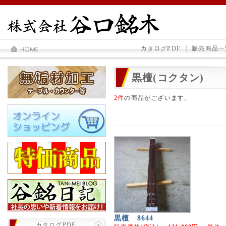
カタログPDF
販売商品一
黒檀(コクタン)
2件
の商品がございます。
黒檀 8644
カタログPDF